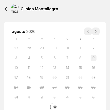
Clinica Montallegro
agosto
2026
l
m
m
g
v
s
d
27
28
29
30
31
1
2
3
4
5
6
7
8
9
10
11
12
13
14
15
16
17
18
19
20
21
22
23
24
25
26
27
28
29
30
31
1
2
3
4
5
6